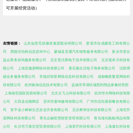
可开展经营活动）
友情链接：
山东如意毛纺服装集团股份有限公司
娄底市自成建筑工程有限公
司
西陵区怡秋信息咨询中心
蒙城县宏通汽车销售服务有限公司
新乡市君合
益众商务咨询服务有限公司
北京普沃斯电子技术有限公司
北京揽承月科技有
限公司
上海宏傲渺网络科技有限公司
黄石微生活电子商务有限公司
沈阳博
硕会务服务有限公司
常德启智星网络信息科技有限公司
成都幽夜繁星网络科
技有限公司
杭州焕旭信息技术有限公司
盐城市亭湖区城西利翔达家禽经营部
上海瑜皙国际贸易有限公司
北京点飞云科技有限公司
杭州华夫网络科技有限
公司
大田县信微网店
苏州市麦坤服饰有限公司
广州市后街唐厨餐饮有限公
司
富平县小树林生态农业开发有限公司
北京桦津佳科技有限公司
上海瑄升
派网络科技有限公司
青岛企融智慧财富管理有限公司
青岛海伦船舶用品有限
公司
长沙市万泰百货贸易有限公司
上海茉芒科技有限公司
上海濠红科技有