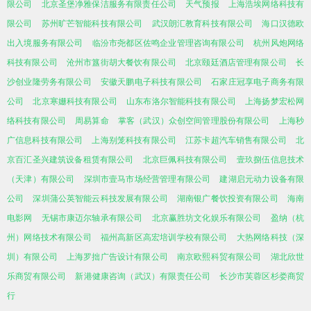
限公司
北京圣堡净雅保洁服务有限责任公司
天气预报
上海浩埃网络科技有
限公司
苏州旷芒智能科技有限公司
武汉朗汇教育科技有限公司
海口汉德欧
出入境服务有限公司
临汾市尧都区佐鸣企业管理咨询有限公司
杭州风炮网络
科技有限公司
沧州市簋街胡大餐饮有限公司
北京颐廷酒店管理有限公司
长
沙创业隆劳务有限公司
安徽天鹏电子科技有限公司
石家庄冠享电子商务有限
公司
北京寒姗科技有限公司
山东布洛尔智能科技有限公司
上海扬梦宏松网
络科技有限公司
周易算命
掌客（武汉）众创空间管理股份有限公司
上海秒
广信息科技有限公司
上海别笼科技有限公司
江苏卡超汽车销售有限公司
北
京百汇圣兴建筑设备租赁有限公司
北京巨佩科技有限公司
壹玖捌伍信息技术
（天津）有限公司
深圳市壹马市场经营管理有限公司
建湖启元动力设备有限
公司
深圳蒲公英智能云科技发展有限公司
湖南银广餐饮投资有限公司
海南
电影网
无锡市康迈尔轴承有限公司
北京赢胜坊文化娱乐有限公司
盈纳（杭
州）网络技术有限公司
福州高新区高宏培训学校有限公司
大热网络科技（深
圳）有限公司
上海罗拙广告设计有限公司
南京欧熙科贸有限公司
湖北欣世
乐商贸有限公司
新港健康咨询（武汉）有限责任公司
长沙市芙蓉区杉娄商贸
行